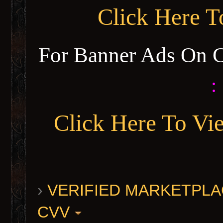
Click Here 
For Banner Ads On 
:
Click Here To Vi
›
VERIFIED MARKETPLACE 
CVV