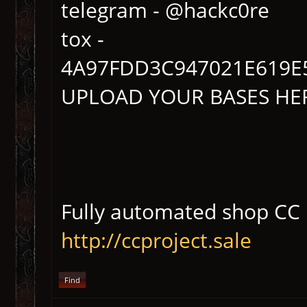
telegram - @hackc0re
tox -
4A97FDD3C947021E619E
UPLOAD YOUR BASES HE
Fully automated shop CC 
http://ccproject.sale
Find