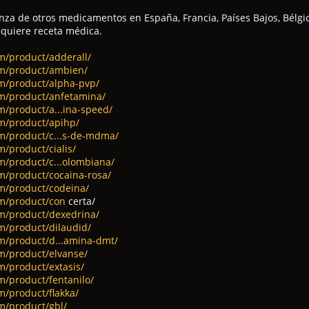
za de otros medicamentos en España, Francia, Países Bajos, Bélgi
equiere receta médica.
om/product/adderall/
om/product/ambien/
om/product/alpha-pvp/
om/product/anfetamina/
m/product/a...ina-speed/
om/product/apihp/
om/product/c...s-de-mdma/
m/product/cialis/
om/product/c...olombiana/
om/product/cocaina-rosa/
om/product/codeina/
om/product/con
certa/
om/product/dexedrina/
om/product/dilaudid/
om/product/d...amina-dmt/
om/product/elvanse/
m/product/extasis/
m/product/fentanilo/
m/product/flakka/
om/product/gbl/