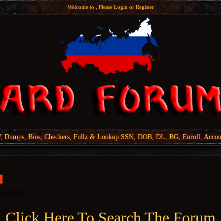
Welcome to , Please
Login
or
Register
Dumps, Bins, Checkers, Fullz & Lookup SSN, DOB, DL, BG, Enroll, Accou
Click Here To Search The Forum