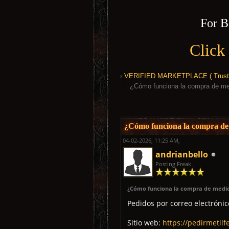
For B
Click
›
VERIFIED MARKETPLACE ( Trusted
¿Cómo funciona la compra de me
0 Vote(s) - 0 Average
1
2
3
4
5
¿Cómo funciona la compra de
04-02-2026, 11:25 AM,
andrianbello
Posting Freak
¿Cómo funciona la compra de medi
Pedidos por correo electróni
Sitio web:
https://pedirmetilf