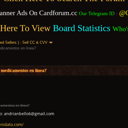
anner Ads On Cardforum.cc
@C
Our Telegram ID
:
 Here To View
Board Statistics
Who'
 Sellers )
›
Sell CC & CVV
dicamentos en línea?
 medicamentos en línea?
camentos en línea?
co: andrianbello6@gmail.com
enidato.com/