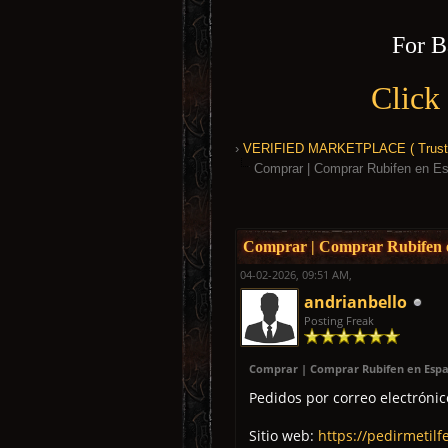
For B
Click
›
VERIFIED MARKETPLACE ( Trusted
Comprar | Comprar Rubifen en Es
0 Vote(s) - 0 Average
1
2
3
4
5
Comprar | Comprar Rubifen e
04-02-2026, 09:51 AM,
andrianbello
Posting Freak
Comprar | Comprar Rubifen en Espa
Pedidos por correo electróni
Sitio web:
https://pedirmetilf