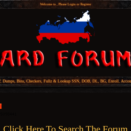
Welcome to , Please
Login
or
Register
Dumps, Bins, Checkers, Fullz & Lookup SSN, DOB, DL, BG, Enroll, Accou
Click Here To Search The Forum