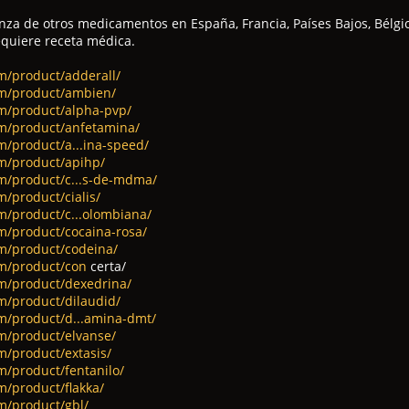
za de otros medicamentos en España, Francia, Países Bajos, Bélgi
equiere receta médica.
om/product/adderall/
om/product/ambien/
om/product/alpha-pvp/
om/product/anfetamina/
m/product/a...ina-speed/
om/product/apihp/
om/product/c...s-de-mdma/
m/product/cialis/
om/product/c...olombiana/
om/product/cocaina-rosa/
om/product/codeina/
om/product/con
certa/
om/product/dexedrina/
om/product/dilaudid/
om/product/d...amina-dmt/
om/product/elvanse/
m/product/extasis/
m/product/fentanilo/
m/product/flakka/
om/product/gbl/