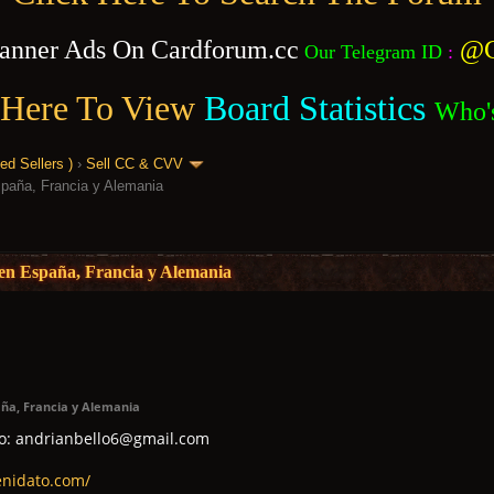
anner Ads On Cardforum.cc
@C
Our Telegram ID
:
 Here To View
Board Statistics
Who'
 Sellers )
›
Sell CC & CVV
paña, Francia y Alemania
n España, Francia y Alemania
ña, Francia y Alemania
co: andrianbello6@gmail.com
enidato.com/