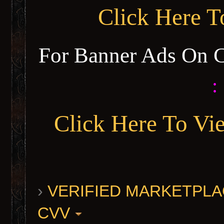
Click Here 
For Banner Ads On 
:
Click Here To Vi
›
VERIFIED MARKETPLACE 
CVV