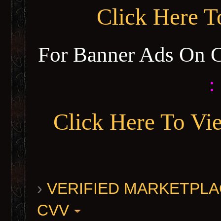
Click Here 
For Banner Ads On 
:
Click Here To Vi
›
VERIFIED MARKETPLACE 
CVV