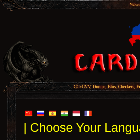
Welcom
CC+CVV, Dumps, Bins, Checkers, Fu
| Choose Your Langu