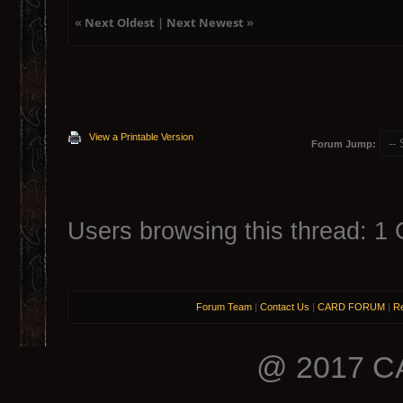
«
Next Oldest
|
Next Newest
»
View a Printable Version
Forum Jump:
Users browsing this thread: 1 
Forum Team
|
Contact Us
|
CARD FORUM
|
Re
@ 2017 