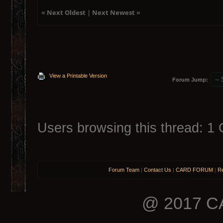
«
Next Oldest
|
Next Newest
»
View a Printable Version
Forum Jump:
Users browsing this thread: 1 
Forum Team
|
Contact Us
|
CARD FORUM
|
Re
@ 2017 