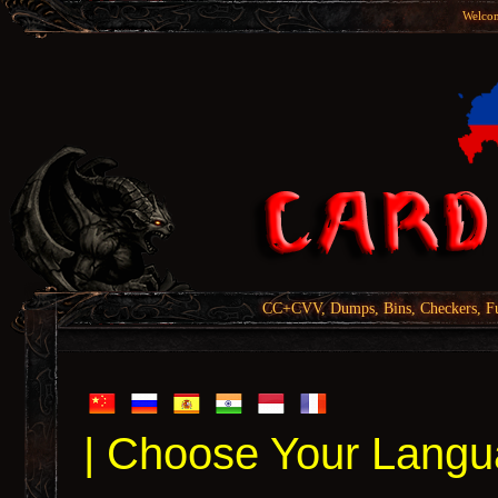
Welcom
CC+CVV, Dumps, Bins, Checkers, Fu
| Choose Your Langu