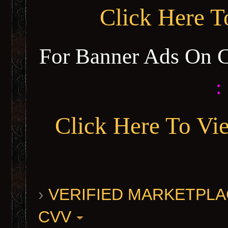
Click Here 
For Banner Ads On 
:
Click Here To Vi
›
VERIFIED MARKETPLACE 
CVV