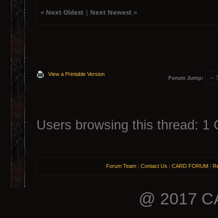
«
Next Oldest
|
Next Newest
»
View a Printable Version
Forum Jump:
Users browsing this thread: 1 
Forum Team
|
Contact Us
|
CARD FORUM
|
Re
@ 2017 