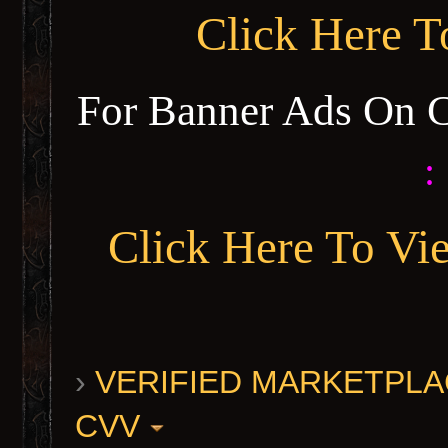
Click Here 
For Banner Ads On 
:
Click Here To Vi
›
VERIFIED MARKETPLACE 
CVV