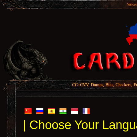
Welcom
CC+CVV, Dumps, Bins, Checkers, Fu
| Choose Your Langu