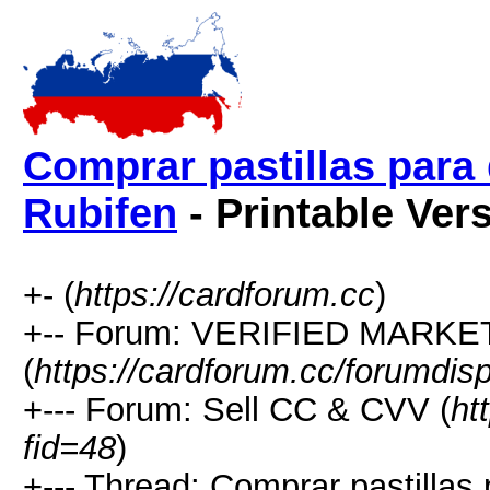
Comprar pastillas para 
Rubifen
- Printable Ver
+- (
https://cardforum.cc
)
+-- Forum: VERIFIED MARKETP
(
https://cardforum.cc/forumdis
+--- Forum: Sell CC & CVV (
ht
fid=48
)
+--- Thread: Comprar pastillas 